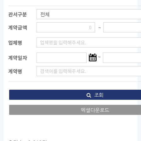
관서구분
계약금액
~
업체명
시
~
계약일자
작
계약명
일
선
택
조회
엑셀다운로드