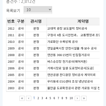
총건수 : 2,812건
목록보기
번호
구분
관서명
계약명
2812
공사
본청
교대역 광장 보도블럭 정비공사
2811
공사
본청
2810
공사
본청
가로화단 수목방제 공사
2809
공사
본청
연일골목시장 안전시설물 개·보수 공사
2808
공사
본청
연산동 366-15번지 빈집철거공사
2807
공사
본청
버스승강장 전기공사(에어커튼)
2806
공사
본청
거제시장로 일원 도로정비공사[도급]
2805
공사
본청
연산공원 잔디광장 정비공사 계약의뢰
2804
공사
본청
우리동네 ESG센터 조성 냉난방공사
2803
공사
본청
물만골 도로확장공사 관련 가로등 이설 전기공
2
3
4
5
6
7
8
9
10
1