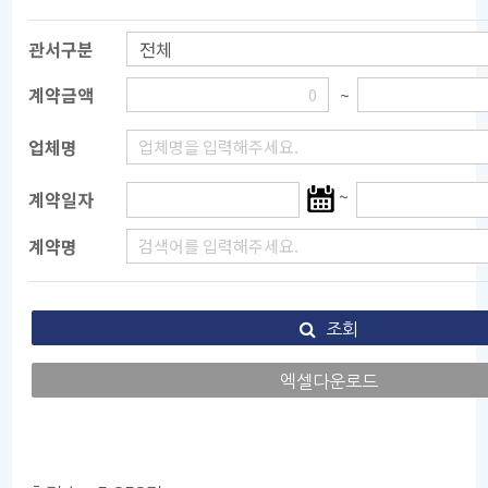
관서구분
계약금액
~
업체명
시
~
계약일자
작
계약명
일
선
택
조회
엑셀다운로드