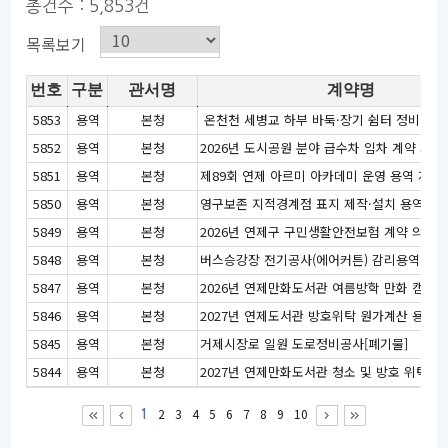
총건수 : 5,853건
목록보기
번호
구분
관서명
계약명
5853
용역
본청
 온천천 세병교 하부 바둑·장기 쉼터 정비사업
5852
용역
본청
2026년 도시공원 분야 급수차 임차 계약 의뢰
5851
용역
본청
제89회 연제 아르미 아카데미 운영 용역 계약
5850
용역
본청
영구보존 지적경계점 표지 제작·설치 용역계약
5849
용역
본청
2026년 연제구 구민생활안전보험 계약 의뢰
5848
용역
본청
버스승강장 전기공사(에어커튼) 감리용역
5847
용역
본청
5846
용역
본청
2027년 연제도서관 방호위탁 원가계산 용역
5845
용역
본청
거제시장로 일원 도로정비공사[폐기물]
5844
용역
본청
2
3
4
5
6
7
8
9
10
1