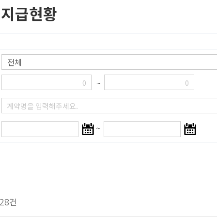
금지급현황
~
시
종
~
작
료
일
일
선
선
택
택
128건