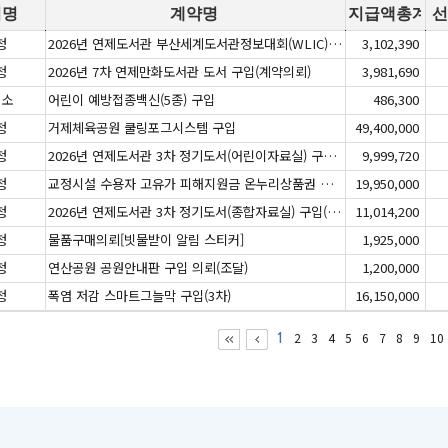
서명
계약명
지급액총계
청
2026년 연제도서관 부산세계도서관정보대회(WLIC) 관련 도서 구입(계약의뢰)
3,102,390 
청
2026년 7차 연제만화도서관 도서 구입(계약의뢰)
3,981,690 
건소
어린이 예방접종백신(5종) 구입
486,300 
청
거제체육공원 쿨링포그시스템 구입
49,400,000 
청
2026년 연제도서관 3차 정기도서(어린이자료실) 구입(계약의뢰)
9,999,720 
청
교정시설 수용자 고유가 피해지원금 온누리상품권 구입
19,950,000 
청
2026년 연제도서관 3차 정기도서(종합자료실) 구입(계약의뢰)
11,014,200 
청
물품구매의뢰[빗물받이 알림 스티커]
1,925,000 
청
연산공원 공원안내판 구입 의뢰(조달)
1,200,000 
청
폭염 저감 스마트그늘막 구입(3차)
16,150,000 
2
3
4
5
6
7
8
9
10
1